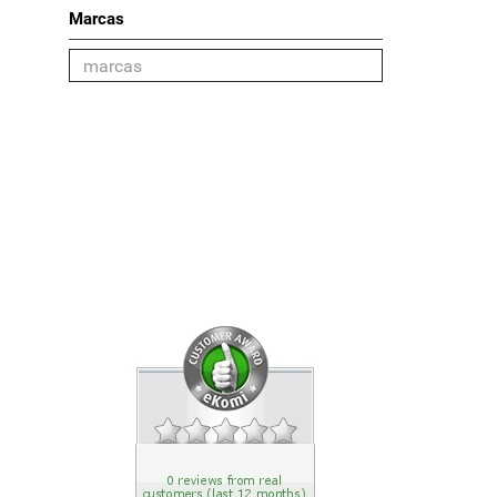
Marcas
Categoría
Mujer
Hombre
Unisex
Sets de regalo
Accesorios
Choose your Brand