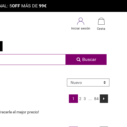
×
AL: 5
OFF
MÁS DE
99€
Iniciar sesión
Cesta
Buscar
1
2
3
...
84
cerle el mejor precio!