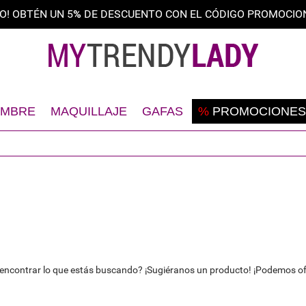
O! OBTÉN UN 5
%
DE DESCUENTO CON EL CÓDIGO PROMOCION
MBRE
MAQUILLAJE
GAFAS
%
PROMOCIONES
Afeitado
Rostro
Gafas de sol
Desodorante
Ojos
Monturas de gafas
Rostro
Labios
Cuerpo
Uñas
Cabello
ncontrar lo que estás buscando? ¡Sugiéranos un producto! ¡Podemos ofre