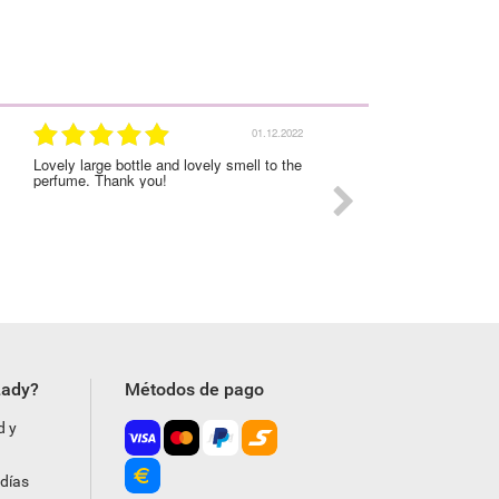
01.12.2022
Lovely large bottle and lovely smell to the
I was very satisfied with
perfume. Thank you!
experience on this order
Lady?
Métodos de pago
d y
días