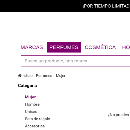
¡POR TIEMPO LIMITAD
Ordenar por
Ordenar por
A - Z
MARCAS
PERFUMES
COSMÉTICA
HO
Z - A
Mujer
Rostro
Hombre
Cuerpo
precio de barato a caro
Indicio
Perfumes
Mujer
Unisex
Cabello
por precio de mayor a menor
Categoría
Sets de regalo
Solares
Oferta limitada
Accesorios
Sets de regalo
Mujer
Hombre
Nuevo
Accesorios
Unisex
¿No puedes e
Mejor valorados
Sets de regalo
Accesorios
Superventas