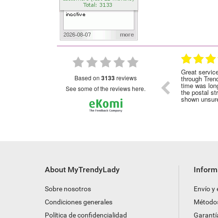
28.01.2023
28.01.2023
nded
Great service!Highly recommended
Great servic
based on
3133
reviews
through Tren
time was long
see some of the reviews here.
the postal st
shown unsure
About MyTrendyLady
Inform
Sobre nosotros
Envío y
Condiciones generales
Método
Política de confidencialidad
Garantí