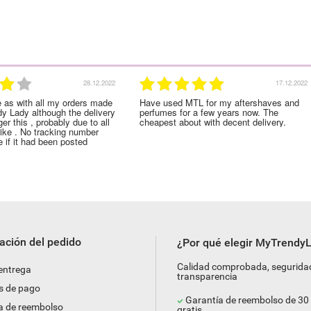
28.12.2022
17.12.2022
e as with all my orders made
Have used MTL for my aftershaves and
dy Lady although the delivery
perfumes for a few years now. The
er this , probably due to all
cheapest about with decent delivery.
rike . No tracking number
 if it had been posted
ación del pedido
¿Por qué elegir MyTrendy
Calidad comprobada, segurida
 entrega
transparencia
s de pago
Garantía de reembolso de 30 
a de reembolso
gratis