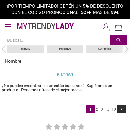
¡POR TIEMPO LIMITADO! OBTÉN UN 5
%
DE DESCUENTO
CON EL CÓDIGO PROMOCIONAL: 5
OFF
MÁS DE
99€
ordenar por
categoría
choose your brand
marcas
Perfumes
Cosmética
Hombre
FILTRAR
¿No puedes encontrar lo que estás buscando? ¡Sugiéranos un
producto! ¡Podemos ofrecerle el mejor precio!
1
2
3
...
10