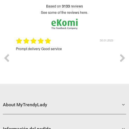
based on
3133
reviews
see some of the reviews here.
9.2022
30.01.2023
Prompt delivery Good service
Exce
About MyTrendyLady
Información del pedido