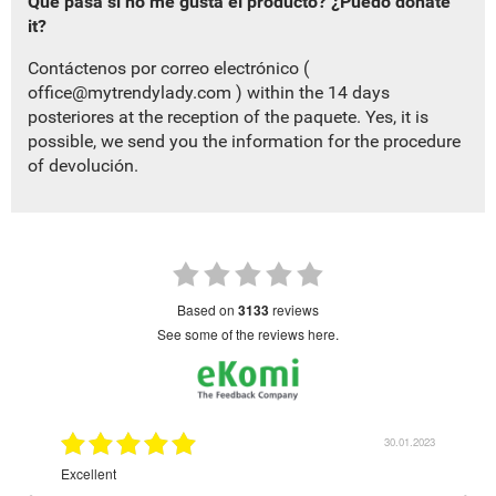
Qué pasa si no me gusta el producto?
¿Puedo donate
it?
Contáctenos por correo electrónico (
office@mytrendylady.com
) within the 14 days
posteriores at the reception of the paquete.
Yes, it is
possible, we send you the information for the procedure
of devolución.
based on
3133
reviews
see some of the reviews here.
1.2023
30.01.2023
Excellent
Grea