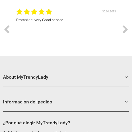
9.2022
30.01.2023
Prompt delivery Good service
Exce
About MyTrendyLady
Información del pedido
¿Por qué elegir MyTrendyLady?