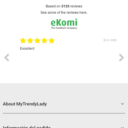
based on
3133
reviews
see some of the reviews here.
01.2023
30.01.2023
Excellent
Gre
About MyTrendyLady
Información del pedido