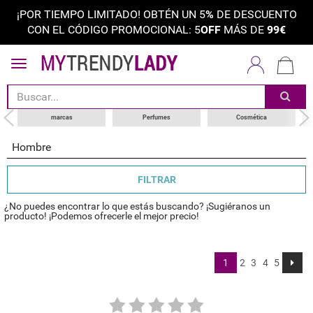
¡POR TIEMPO LIMITADO! OBTÉN UN 5
%
DE DESCUENTO
CON EL CÓDIGO PROMOCIONAL: 5
OFF
MÁS DE
99€
ordenar por
categoría
choose your brand
marcas
Perfumes
Cosmética
Hombre
FILTRAR
¿No puedes encontrar lo que estás buscando? ¡Sugiéranos un
producto! ¡Podemos ofrecerle el mejor precio!
1
2
3
4
5