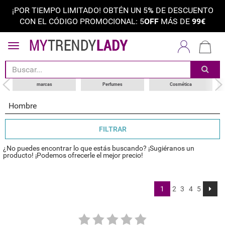
¡POR TIEMPO LIMITADO! OBTÉN UN 5
%
DE DESCUENTO
CON EL CÓDIGO PROMOCIONAL: 5
OFF
MÁS DE
99€
ordenar por
categoría
choose your brand
marcas
Perfumes
Cosmética
Hombre
FILTRAR
¿No puedes encontrar lo que estás buscando? ¡Sugiéranos un
producto! ¡Podemos ofrecerle el mejor precio!
1
2
3
4
5