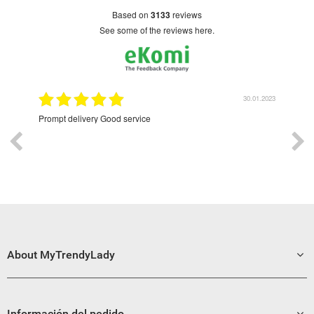
based on
3133
reviews
see some of the reviews here.
9.2022
30.01.2023
Prompt delivery Good service
Exce
About MyTrendyLady
Información del pedido