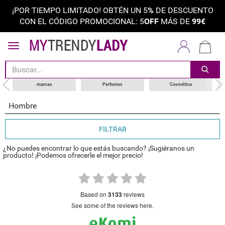
¡POR TIEMPO LIMITADO! OBTÉN UN 5
%
DE DESCUENTO
CON EL CÓDIGO PROMOCIONAL: 5
OFF
MÁS DE
99€
ordenar por
categoría
choose your brand
marcas
Perfumes
Cosmética
Hombre
FILTRAR
¿No puedes encontrar lo que estás buscando? ¡Sugiéranos un
producto! ¡Podemos ofrecerle el mejor precio!
based on
3133
reviews
see some of the reviews here.