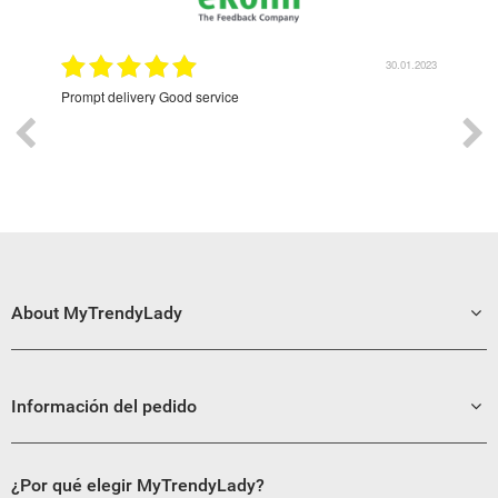
9.2022
30.01.2023
Prompt delivery Good service
Exce
About MyTrendyLady
Información del pedido
¿Por qué elegir MyTrendyLady?