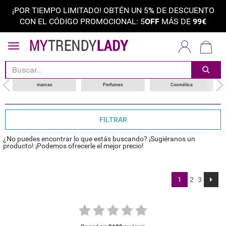
¡POR TIEMPO LIMITADO! OBTÉN UN 5
%
DE DESCUENTO
CON EL CÓDIGO PROMOCIONAL: 5
OFF
MÁS DE
99€
ordenar por
categoría
choose your brand
marcas
Perfumes
Cosmética
FILTRAR
¿No puedes encontrar lo que estás buscando? ¡Sugiéranos un
producto! ¡Podemos ofrecerle el mejor precio!
1
2
3