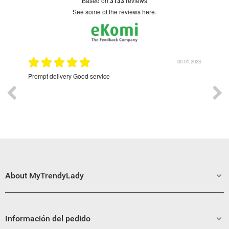
based on
3133
reviews
see some of the reviews here.
9.2022
30.01.2023
Prompt delivery Good service
Exce
About MyTrendyLady
Información del pedido