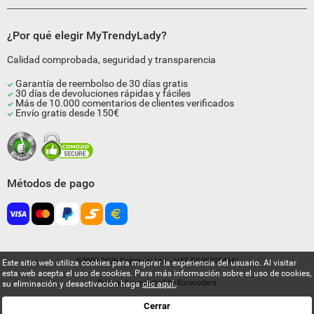
¿Por qué elegir MyTrendyLady?
Calidad comprobada, seguridad y transparencia
Garantía de reembolso de 30 días gratis
30 días de devoluciones rápidas y fáciles
Más de 10.000 comentarios de clientes verificados
Envío gratis desde 150€
Métodos de pago
©2009-2026 Compulsi Ltd. - VAT BG205034841
Este sitio web utiliza cookies para mejorar la experiencia del usuario. Al visitar
esta web acepta el uso de cookies. Para más información sobre el uso de cookies,
Built and supported by
Eurocoders
su eliminación y desactivación haga
clic aquí.
.
Cerrar