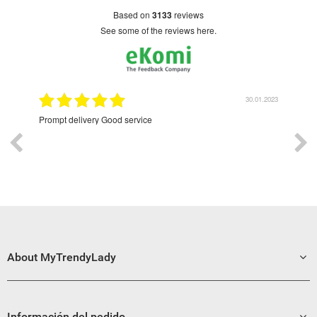
based on
3133
reviews
see some of the reviews here.
9.2022
30.01.2023
Prompt delivery Good service
Exce
About MyTrendyLady
Información del pedido