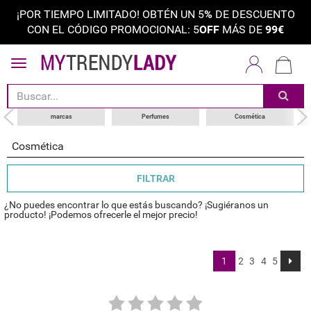
¡POR TIEMPO LIMITADO! OBTÉN UN 5
%
DE DESCUENTO
CON EL CÓDIGO PROMOCIONAL: 5
OFF
MÁS DE
99€
ordenar por
categoría
choose your brand
marcas
Perfumes
Cosmética
Cosmética
FILTRAR
¿No puedes encontrar lo que estás buscando? ¡Sugiéranos un
producto! ¡Podemos ofrecerle el mejor precio!
1
2
3
4
5